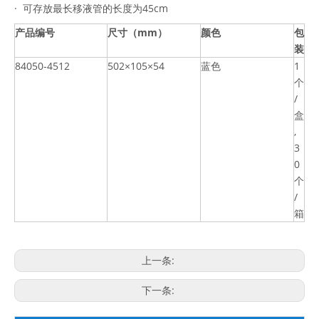
· 可存放最长移液管的长度为45cm
产品编号
尺寸（mm）
颜色
包
装
84050-4512
502×105×54
蓝色
1
个
/
盒
,
3
0
个
/
箱
上一条:
下一条: