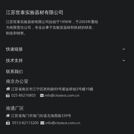
江苏世泰实验器材有限公司
玻璃螺口圆形瓶
玻璃抽气瓶
江苏世泰实验器材有限公司始创于1996年，
于2003年重组
为有限责任公司，专业从事
于实验室器材和耗材的研发、
制造和销售。
快速链接
技术支持
联系我们
南京办公室

江苏省南京市江宁区胜利路89号紫金研创3号楼10楼
025-86216803
info@citotest.com.cn


玻璃量筒
具塞玻璃量筒
南通厂区
江苏省海门市海门街道北海西路339号

0513-82113200
info@citotest.com.cn

