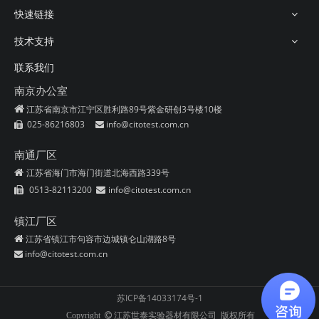
快速链接
技术支持
联系我们
南京办公室

江苏省南京市江宁区胜利路89号紫金研创3号楼10楼
025-86216803
info@citotest.com.cn


南通厂区
江苏省海门市海门街道北海西路339号

0513-82113200
info@citotest.com.cn


镇江厂区
江苏省镇江市句容市边城镇仑山湖路8号

info@citotest.com.cn

苏ICP备14033174号-1
江苏世泰实验器材有限公司 版权所有
Copyright 