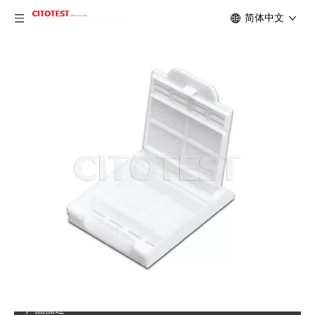
简体中文
分享到：
EM 115活检处理/包埋盒
· 穿刺组织包埋盒，用于微小病理组织前处理
· 盒内有一个隔间，确保充分的液体交换
· POM材质，100%耐化学腐蚀
· 带有1280个0.26mm ×0.26mm方形孔和超过40个大的条形孔，
有效促进液体交换和排出
· 两侧有大书写面，前端为45°书写面，适用于绝大多数包埋盒打号
机
· 胶带装和筒装，可以为使用者提供最大的便利
产品品牌：
CITOTEST
产品描述