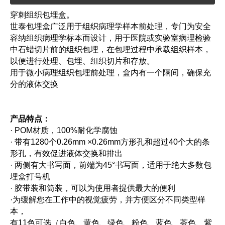
穿刺组织包埋盒。
世泰包埋盒广泛用于组织病理学样本前处理，专门为安全
容纳组织病理学标本而设计
，用于医院或实验室病理检验
中石蜡切片前的组织包埋，在包埋过程中承载组织样本
，
以便进行处理、包埋、组织切片和存放。
用于微小病理组织包埋前处理，盒内有一个隔间，确保充
分的液体交换
产品特点：
· POM材质，100%耐化学腐蚀
· 带有1280个0.26mm ×0.26mm方形孔和超过40个大的条
形孔，有效促进液体交换和排出
· 两侧有大书写面，前端为45°书写面，适用于绝大多数包
埋盒打号机
· 胶带装和筒装，可以为使用者提供最大的便利
·为缓解您在工作中的视觉疲劳，并方便区分不同类型样
本，
有11色可选（白色、黄色、绿色、粉色、蓝色、茶色、紫