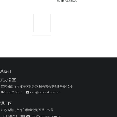
京东旗舰店
系我们
南京办公室
江苏省南京市江宁区胜利路89号紫金研创3号楼10楼
025-86216803
info@citotest.com.cn

南通厂区
江苏省海门市海门街道北海西路339号
0513-82113200
info@citotest.com.cn
