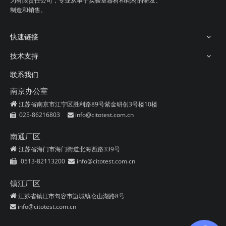
为有限责任公司，专业从事
于实验室器材和耗材的研发、
制造和销售。
快速链接
技术支持
联系我们
南京办公室

江苏省南京市江宁区胜利路89号紫金研创3号楼10楼
025-86216803
info@citotest.com.cn


南通厂区
江苏省海门市海门街道北海西路339号

0513-82113200
info@citotest.com.cn


镇江厂区
江苏省镇江市句容市边城镇仑山湖路8号

info@citotest.com.cn
