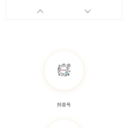
利器盒
样本袋
抖音号