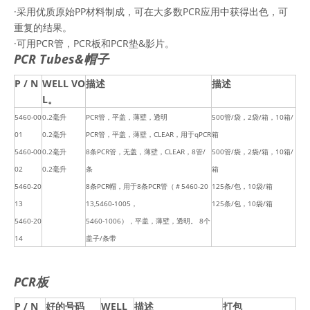
·采用优质原始PP材料制成，可在大多数PCR应用中获得出色，可
重复的结果。
·可用PCR管，PCR板和PCR垫&影片。
PCR Tubes&帽子
P / N
WELL VO
描述
描述
L。
5460-00
0.2毫升
PCR管，平盖，薄壁，透明
500管/袋，2袋/箱，10箱/
01
0.2毫升
PCR管，平盖，薄壁，CLEAR，用于qPCR
箱
5460-00
0.2毫升
8条PCR管，无盖，薄壁，CLEAR，8管/
500管/袋，2袋/箱，10箱/
02
0.2毫升
条
箱
5460-20
8条PCR帽，用于8条PCR管（＃5460-20
125条/包，10袋/箱
13
13,5460-1005，
125条/包，10袋/箱
5460-20
5460-1006），平盖，薄壁，透明。 8个
14
盖子/条带
PCR板
P / N
好的号码
WELL
描述
打包