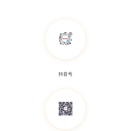
96孔PCR板
PCR管存储盒
抖音号