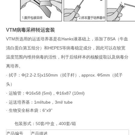
VTM
病毒采样转运套装
VTM
所选用的运送培养基是
在Hanks液基础上，添加了BSA（牛血
清白蛋白第五组分）和HEPES等病毒稳定成分，因此
可以在较宽
温度范围内维持病毒的活性，利于后续样本的核酸提取以及病毒分
离培养
。
· 拭子：
Φ(2.2-2.5)x150mm
（拭子杆）, approx. Φ5mm（拭子
头）
· 运输管：
Φ16x58 (5ml)
，Φ16x87 (10ml)
· 运送培养基：1ml/tube，3ml/ tube
· 生物安全标本袋：6“x9”
包装形式：50套/中盒，400套/箱
产品编号
产品描述