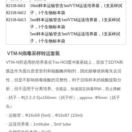
82118-0411
10ml样本运输管含3ml
VTM
运送培养基，
1支采样拭
82118-0412
子，1个生物标本袋
82118-0413
5ml样本运输管含1ml
VTM
运送培养基，
1支采样拭
子，1个生物标本袋
5ml样本运输管含3ml
VTM
运送培养基，
1支采样拭
子，1个生物标本袋
VTM-N
病毒采样转运套装
VTM-N
所选用的培养基在Tris-HCl缓冲液基础上，添加了EDTA和
胍盐作为蛋白质变形剂和核酸酶抑制剂，因此能够使病毒失去活
性，但是不影响病毒核酸的完整性，利于后续样本的核酸提取分
析，但不适用于分离培养。
含胍盐，快速固定病毒RNA，防止降解
·
拭子：
Φ(2.2-2.5)x150mm
（拭子杆）, approx. Φ5mm（拭子
头）
·
运输管：
Φ16x58 (5ml)
，Φ16x87 (10ml)
·
运送培养基：1ml/tube，3ml/ tube