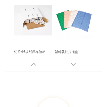
切片/蜡块纸质存储柜
塑料载玻片托盘