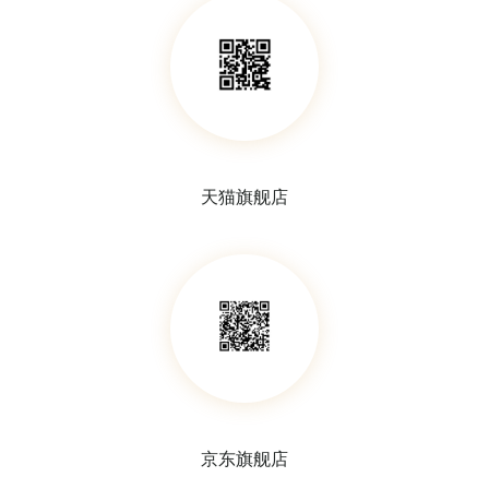
天猫旗舰店
切片及蜡块存储柜
载玻片存储盒
京东旗舰店