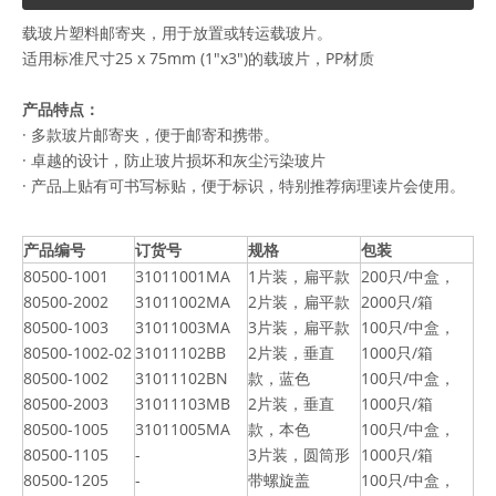
载玻片塑料邮寄夹，用于放置或转运载玻片。
适用标准尺寸25 x 75mm (1"x3")的载玻片，PP材质
产品特点：
· 多款玻片邮寄夹，便于邮寄和携带。
· 卓越的设计，防止玻片损坏和灰尘污染玻片
· 产品上贴有可书写标贴，便于标识，特别推荐病理读片会使用。
产品编号
订货号
规格
包装
80500-1001
31011001MA
1片装，扁平款
200只/中盒，
80500-2002
31011002MA
2片装，扁平款
2000只/箱
80500-1003
31011003MA
3片装，扁平款
100只/中盒，
80500-1002-02
31011102BB
2片装，垂直
1000只/箱
80500-1002
31011102BN
款，蓝色
100只/中盒，
80500-2003
31011103MB
2片装，垂直
1000只/箱
80500-1005
31011005MA
款，本色
100只/中盒，
80500-1105
-
3片装，圆筒形
1000只/箱
80500-1205
-
带螺旋盖
100只/中盒，