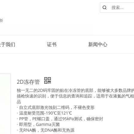
关于我们
证书
新闻中心
2D冻存管
独一无二的2D码牢固的贴在冷冻管的底部，能够被大多数品牌的
描枪快速的识别，便于信息的查询和追踪，适用于在液氮的气相
品
· 自立式底部激光蚀刻二维码，不褪色变形
· 温度耐受范围-190℃至121℃
· PP管，PE螺口盖，通过95kPa测试，确保密封
· 即用型，Gamma灭菌
· 无RNA酶，无DNA酶和无热源