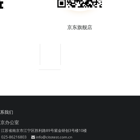
京东旗舰店
系我们
南京办公室
江苏省南京市江宁区胜利路89号紫金研创3号楼10楼
025-86216803
info@citotest.com.cn
