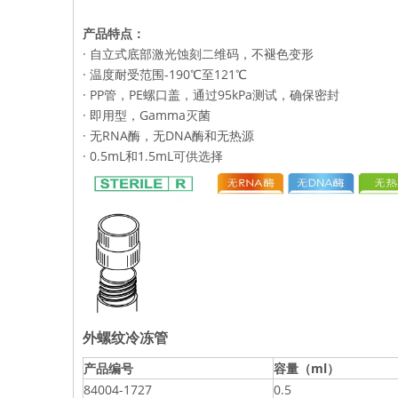
产品特点：
· 自立式底部激光蚀刻二维码，不褪色变形
· 温度耐受范围-190℃至121℃
· PP管，PE螺口盖，通过95kPa测试，确保密封
· 即用型，Gamma灭菌
· 无RNA酶，无DNA酶和无热源
· 0.5mL和1.5mL可供选择
外螺纹冷冻管
产品编号
容量（ml）
84004-1727
0.5