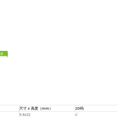
尺寸 x 高度（mm）
2D码
9.8x32
√