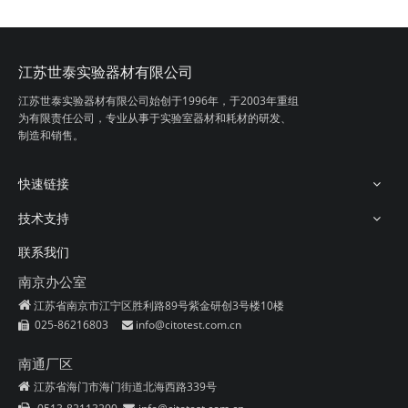
江苏世泰实验器材有限公司
坩埚钳
温度计夹钳
江苏世泰实验器材有限公司始创于1996年，
于2003年重组
为有限责任公司，专业从事
于实验室器材和耗材的研发、
制造和销售。
快速链接
技术支持
联系我们
南京办公室

江苏省南京市江宁区胜利路89号紫金研创3号楼10楼
025-86216803
info@citotest.com.cn


杯刷
pH试纸
南通厂区
江苏省海门市海门街道北海西路339号
