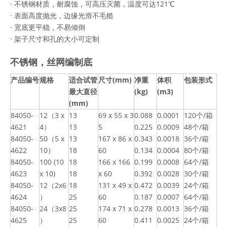
· 不锈钢材质，耐腐蚀，可高压灭菌，温度可达121℃
· 表面高度抛光，边缘光滑不毛糙
· 宽底更平稳，不易倾倒
· 架子尺寸和孔的大小可定制
不锈钢，丝网编制底
产品编号
规格
适合试管
尺寸
(mm)
净重
体积
包装形式
最大直径
(kg)
(m3)
(mm)
84050-
12（3 x
13
69 x 55 x 3
0.088
0.0001
120个/箱
4621
4）
13
5
0.225
0.0009
48个/箱
84050-
50（5 x
13
167 x 86 x
0.343
0.0018
36个/箱
4622
10）
18
60
0.134
0.0004
80个/箱
84050-
100 (10
18
166 x 166
0.199
0.0008
64个/箱
4623
x 10)
18
x 60
0.392
0.0028
30个/箱
84050-
12（2x6
18
131 x 49 x
0.472
0.0039
24个/箱
4624
）
25
60
0.187
0.0007
64个/箱
84050-
24（3x8
25
174 x 71 x
0.278
0.0013
36个/箱
4625
）
25
60
0.411
0.0025
24个/箱