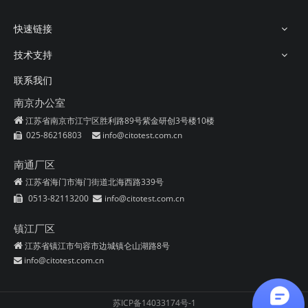
快速链接
技术支持
联系我们
南京办公室

江苏省南京市江宁区胜利路89号紫金研创3号楼10楼
025-86216803
info@citotest.com.cn


杯刷
pH试纸
南通厂区
江苏省海门市海门街道北海西路339号

0513-82113200
info@citotest.com.cn


镇江厂区
江苏省镇江市句容市边城镇仑山湖路8号

info@citotest.com.cn

苏ICP备14033174号-1