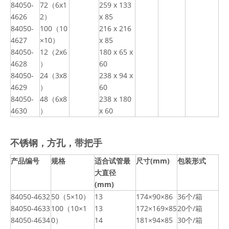
84050-
72（6x1
259 x 133
4626
2）
x 85
84050-
100（10
216 x 216
4627
×10）
x 85
84050-
12（2x6
180 x 65 x
4628
）
60
84050-
24（3x8
238 x 94 x
4629
）
60
84050-
48（6x8
238 x 180
4630
）
x 60
不锈钢，方孔，带把手
产品编号
规格
适合试管最
尺寸(mm)
包装形式
大直径
(mm)
84050-4632
50（5×10）
13
174×90×86
36个/箱
84050-4633
100（10×1
13
172×169×85
20个/箱
84050-4634
0）
14
181×94×85
30个/箱