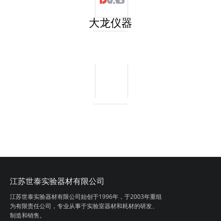
大龙仪器
玻管切割器
不锈钢打孔器
江苏世泰实验器材有限公司
坩埚钳
温度计夹钳
江苏世泰实验器材有限公司始创于1996年，
于2003年重组
为有限责任公司，专业从事
于实验室器材和耗材的研发、
制造和销售。