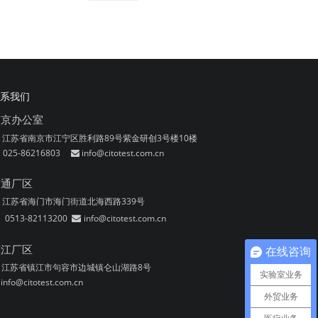
定性滤纸
系我们
南京办公室
江苏省南京市江宁区胜利路89号紫金研创3号楼10楼
025-86216803
info@citotest.com.cn

南通厂区
江苏省海门市海门街道北海西路339号
0513-82113200
info@citotest.com.cn

金属试管架
镇江厂区
在线咨询
江苏省镇江市句容市边城镇仑山湖路8号
实验室业务
info@citotest.com.cn
外贸业务